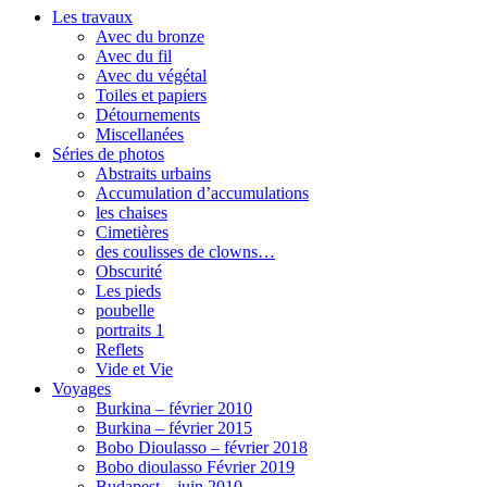
Les travaux
Avec du bronze
Avec du fil
Avec du végétal
Toiles et papiers
Détournements
Miscellanées
Séries de photos
Abstraits urbains
Accumulation d’accumulations
les chaises
Cimetières
des coulisses de clowns…
Obscurité
Les pieds
poubelle
portraits 1
Reflets
Vide et Vie
Voyages
Burkina – février 2010
Burkina – février 2015
Bobo Dioulasso – février 2018
Bobo dioulasso Février 2019
Budapest – juin 2010