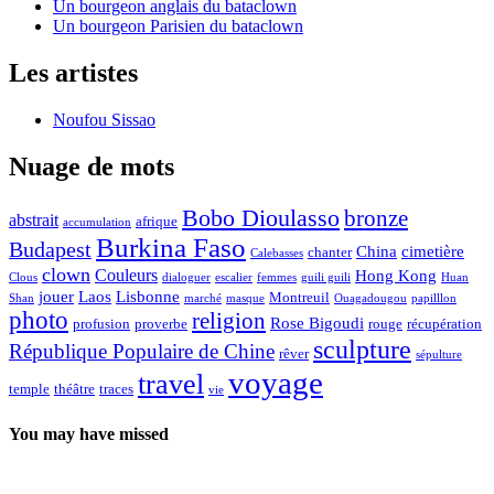
Un bourgeon anglais du bataclown
Un bourgeon Parisien du bataclown
Les artistes
Noufou Sissao
Nuage de mots
Bobo Dioulasso
bronze
abstrait
afrique
accumulation
Burkina Faso
Budapest
China
cimetière
chanter
Calebasses
clown
Couleurs
Hong Kong
Clous
dialoguer
escalier
femmes
guili guili
Huan
jouer
Laos
Lisbonne
Montreuil
Shan
marché
masque
Ouagadougou
papilllon
photo
religion
Rose Bigoudi
profusion
proverbe
rouge
récupération
sculpture
République Populaire de Chine
rêver
sépulture
voyage
travel
temple
théâtre
traces
vie
You may have missed